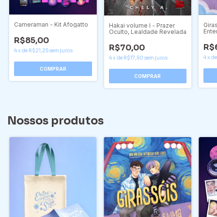
Cameraman - Kit Afogatto
Gira
Hakai volume I - Prazer
Ente
Oculto, Lealdade Revelada
R$85,00
R$
R$70,00
4
x
de
R$21,25
sem juros
4
x
d
4
x
de
R$17,50
sem juros
Nossos produtos