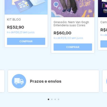
KIT BLOO
Came
Girassóis: Nem Van Gogh
Entenderia suas Cores
R$32,90
R$
R$60,00
4
x
de
R$8,23
sem juros
4
x
d
4
x
de
R$15,00
sem juros
Prazos e envios